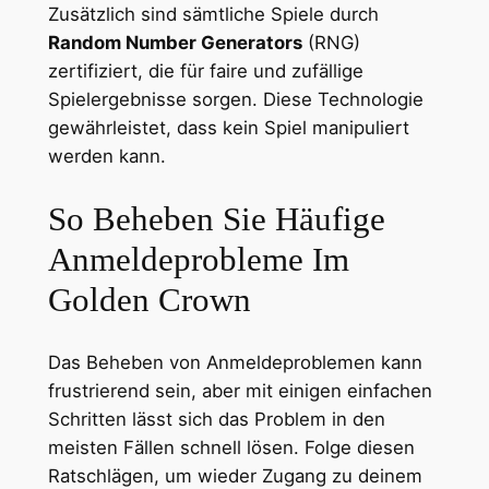
Zusätzlich sind sämtliche Spiele durch
Random Number Generators
(RNG)
zertifiziert, die für faire und zufällige
Spielergebnisse sorgen. Diese Technologie
gewährleistet, dass kein Spiel manipuliert
werden kann.
So Beheben Sie Häufige
Anmeldeprobleme Im
Golden Crown
Das Beheben von Anmeldeproblemen kann
frustrierend sein, aber mit einigen einfachen
Schritten lässt sich das Problem in den
meisten Fällen schnell lösen. Folge diesen
Ratschlägen, um wieder Zugang zu deinem