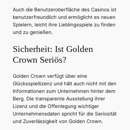
Auch die Benutzeroberfläche des Casinos ist
benutzerfreundlich und ermöglicht es neuen
Spielern, leicht ihre Lieblingsspiele zu finden
und zu genießen.
Sicherheit: Ist Golden
Crown Seriös?
Golden Crown verfügt über eine
Glücksspiellizenz und hält auch nicht mit den
Informationen zum Unternehmen hinter dem
Berg. Die transparente Ausstellung ihrer
Lizenz und die Offenlegung wichtiger
Unternehmensdaten spricht für die Seriosität
und Zuverlässigkeit von Golden Crown.