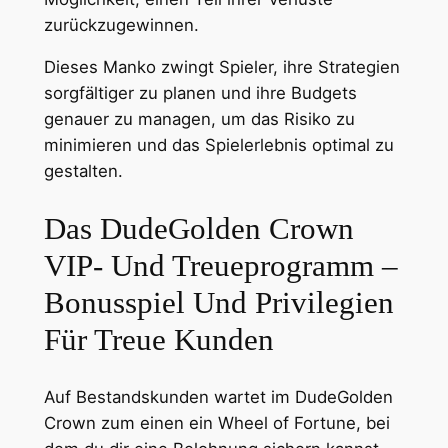
zurückzugewinnen.
Dieses Manko zwingt Spieler, ihre Strategien
sorgfältiger zu planen und ihre Budgets
genauer zu managen, um das Risiko zu
minimieren und das Spielerlebnis optimal zu
gestalten.
Das DudeGolden Crown
VIP- Und Treueprogramm –
Bonusspiel Und Privilegien
Für Treue Kunden
Auf Bestandskunden wartet im DudeGolden
Crown zum einen ein Wheel of Fortune, bei