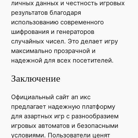
личных данных и честность игровых
результатов благодаря
использованию современного
шифрования и генераторов
случайных чисел. Это делает игру
максимально прозрачной и
надежной для всех посетителей.
Заключение
Официальный сайт ап икс
предлагает надежную платформу
для азартных игр с разнообразием
игровых автоматов и безопасными
условиями. Пользователи ценят