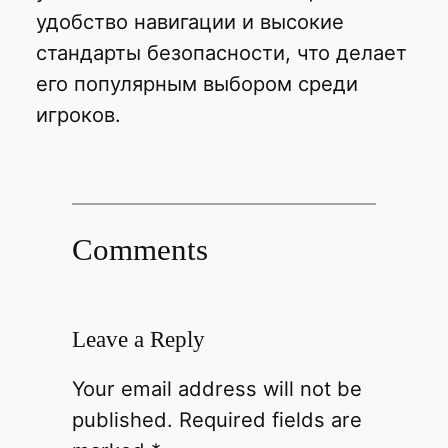
удобство навигации и высокие
стандарты безопасности, что делает
его популярным выбором среди
игроков.
Comments
Leave a Reply
Your email address will not be
published.
Required fields are