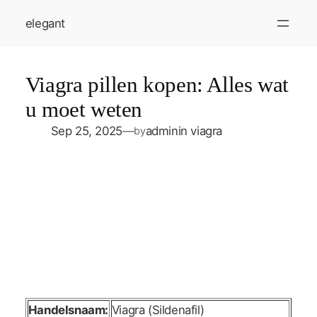
Skip
elegant
to
content
Viagra pillen kopen: Alles wat
u moet weten
Sep 25, 2025
—
admin
in
viagra
by
Handelsnaam:
Viagra (Sildenafil)