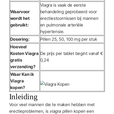
Viagra is vaak de eerste
Waarvoor
behandeling geprobeerd voor
wordt het
erectiestoornissen bij mannen
gebruikt
:
en pulmonale arteriële
hypertensie.
Dosering
:
Pillen 25, 50, 100 mg per stuk
Hoeveel
Kosten Viagra
De prijs per tablet begint vanaf €
gratis
0,24
verzending?
Waar Kan ik
Viagra
kopen
?
Inleiding
Voor veel mannen die te maken hebben met
erectieproblemen, is
viagra pillen kopen
een