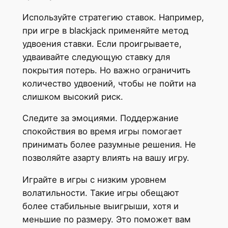
Используйте стратегию ставок. Например,
при игре в blackjack применяйте метод
удвоения ставки. Если проигрываете,
удваивайте следующую ставку для
покрытия потерь. Но важно ограничить
количество удвоений, чтобы не пойти на
слишком высокий риск.
Следите за эмоциями. Поддержание
спокойствия во время игры помогает
принимать более разумные решения. Не
позволяйте азарту влиять на вашу игру.
Играйте в игры с низким уровнем
волатильности. Такие игры обещают
более стабильные выигрыши, хотя и
меньшие по размеру. Это поможет вам