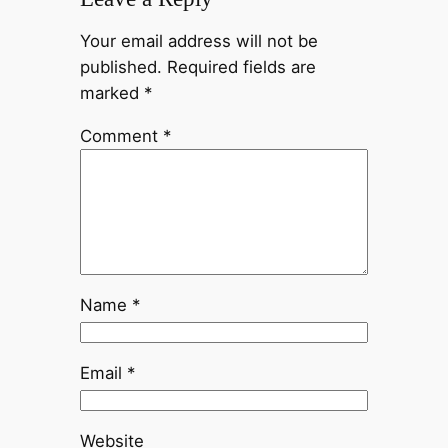
Your email address will not be
published.
Required fields are
marked
*
Comment
*
Name
*
Email
*
Website