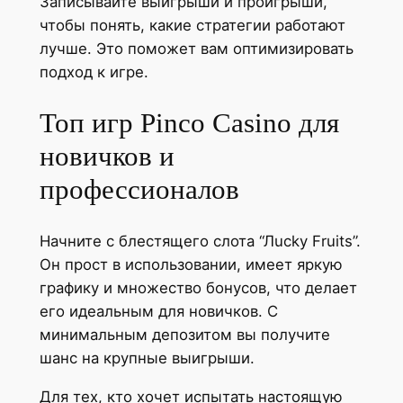
Записывайте выигрыши и проигрыши,
чтобы понять, какие стратегии работают
лучше. Это поможет вам оптимизировать
подход к игре.
Топ игр Pinco Casino для
новичков и
профессионалов
Начните с блестящего слота “Лucky Fruits”.
Он прост в использовании, имеет яркую
графику и множество бонусов, что делает
его идеальным для новичков. С
минимальным депозитом вы получите
шанс на крупные выигрыши.
Для тех, кто хочет испытать настоящую