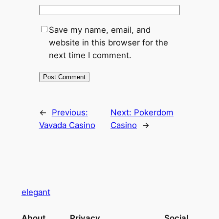
Save my name, email, and
website in this browser for the
next time I comment.
←
Previous:
Next:
Pokerdom
Vavada Casino
Casino
→
elegant
About
Privacy
Social