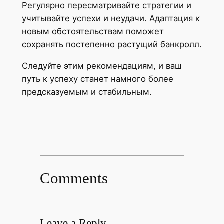
Регулярно пересматривайте стратегии и
учитывайте успехи и неудачи. Адаптация к
новым обстоятельствам поможет
сохранять постепенно растущий банкролл.
Следуйте этим рекомендациям, и ваш
путь к успеху станет намного более
предсказуемым и стабильным.
Comments
Leave a Reply