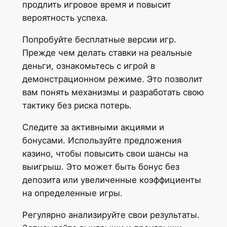
продлить игровое время и повысит
вероятность успеха.
Попробуйте бесплатные версии игр.
Прежде чем делать ставки на реальные
деньги, ознакомьтесь с игрой в
демонстрационном режиме. Это позволит
вам понять механизмы и разработать свою
тактику без риска потерь.
Следите за активными акциями и
бонусами. Используйте предложения
казино, чтобы повысить свои шансы на
выигрыш. Это может быть бонус без
депозита или увеличенные коэффициенты
на определенные игры.
Регулярно анализируйте свои результаты.