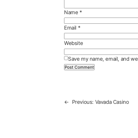
Name
*
Email
*
Website
Save my name, email, and webs
←
Previous:
Vavada Casino