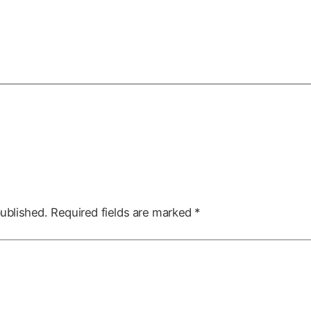
published.
Required fields are marked
*