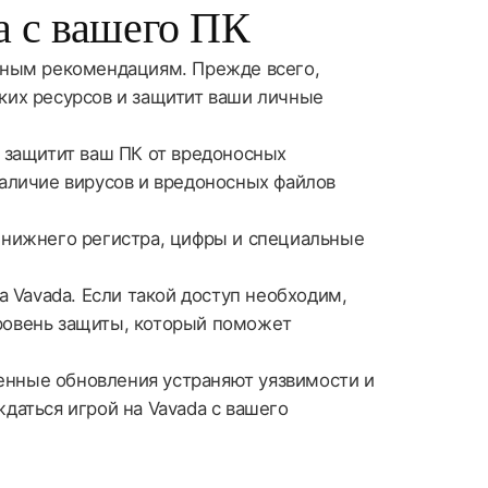
a с вашего ПК
нным рекомендациям. Прежде всего,
ких ресурсов и защитит ваши личные
о защитит ваш ПК от вредоносных
аличие вирусов и вредоносных файлов
 нижнего регистра, цифры и специальные
а Vavada. Если такой доступ необходим,
ровень защиты, который поможет
енные обновления устраняют уязвимости и
даться игрой на Vavada с вашего