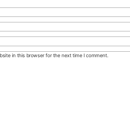
ite in this browser for the next time I comment.