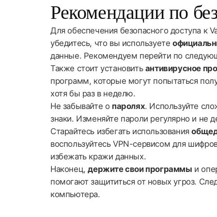
Рекомендации по бе
Для обеспечения безопасного доступа к 
убедитесь, что вы используете
официальн
данные. Рекомендуем перейти по следую
Также стоит установить
антивирусное пр
программ, которые могут попытаться полу
хотя бы раз в неделю.
Не забывайте о
паролях
. Используйте сл
знаки. Изменяйте пароли регулярно и не 
Старайтесь избегать использования
общед
воспользуйтесь VPN-сервисом для шифров
избежать кражи данных.
Наконец,
держите свои программы
и опе
помогают защититься от новых угроз. Сле
компьютера.